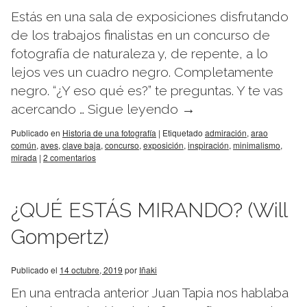
Estás en una sala de exposiciones disfrutando
de los trabajos finalistas en un concurso de
fotografía de naturaleza y, de repente, a lo
lejos ves un cuadro negro. Completamente
negro. “¿Y eso qué es?” te preguntas. Y te vas
acercando …
Sigue leyendo
→
Publicado en
Historia de una fotografía
|
Etiquetado
admiración
,
arao
común
,
aves
,
clave baja
,
concurso
,
exposición
,
inspiración
,
minimalismo
,
mirada
|
2 comentarios
¿QUÉ ESTÁS MIRANDO? (Will
Gompertz)
Publicado el
14 octubre, 2019
por
Iñaki
En una entrada anterior Juan Tapia nos hablaba