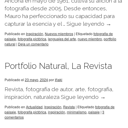
Ancona en mayo de 1961, cultiva su afición a la
fotografía desde 2005. Desde entonces,
Mauro ha perfeccionado su capacidad para
capturar la esencia y el …
Sigue leyendo
→
Publicado en
Inspiración
,
Nuevos miembros
|
Etiquetado
fotografia de
paisaje
,
fotografía pictórica
,
lenguajes del arte
,
nuevo miembro
,
portfolio
natural
|
Deja un comentario
Portfolio Natural, La Revista
Publicado el
23 mayo, 2024
por
Iñaki
Revista, fotografía de autor, arte, fotografía,
inspiración, naturaleza
Sigue leyendo
→
Publicado en
Actualidad
,
Inspiración
,
Revista
|
Etiquetado
fotografia de
paisaje
,
fotografía pictórica
,
inspiración
,
minimalismo
,
paisaje
|
3
comentarios