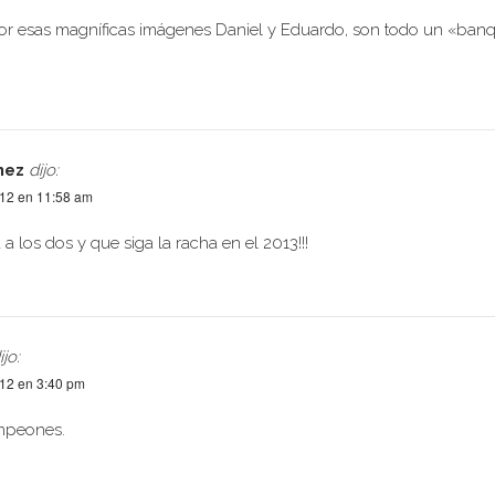
por esas magníficas imágenes Daniel y Eduardo, son todo un «ban
hez
dijo:
012 en 11:58 am
 los dos y que siga la racha en el 2013!!!
ijo:
012 en 3:40 pm
mpeones.