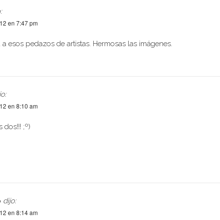
:
012 en 7:47 pm
a esos pedazos de artistas. Hermosas las imágenes.
jo:
012 en 8:10 am
 dos!!! ;º)
o
dijo:
012 en 8:14 am