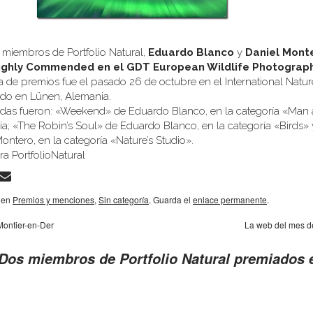
 miembros de Portfolio Natural,
Eduardo Blanco
y
Daniel Mont
ighly Commended en el GDT European Wildlife Photograph
ga de premios fue el pasado 26 de octubre en el International Natur
do en Lünen, Alemania.
iadas fueron: «Weekend» de Eduardo Blanco, en la categoría «Man
ría; «The Robin’s Soul» de Eduardo Blanco, en la categoría «Birds»
ntero, en la categoría «Nature’s Studio».
a PortfolioNatural
a en
Premios y menciones
,
Sin categoría
. Guarda el
enlace permanente
.
Montier-en-Der
La web del mes d
Dos miembros de Portfolio Natural premiados e