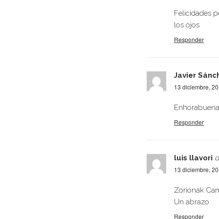
Felicidades 
los ojos
Responder
Javier Sánc
13 diciembre, 2
Enhorabuena a
Responder
luis llavori
d
13 diciembre, 2
Zorionak Ca
Un abrazo
Responder