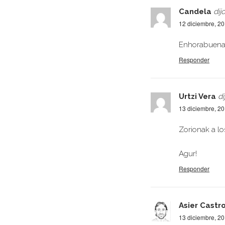
Candela
dijo
12 diciembre, 2
Enhorabuena 
Responder
Urtzi Vera
di
13 diciembre, 2
Zorionak a los
Agur!
Responder
Asier Castr
13 diciembre, 2