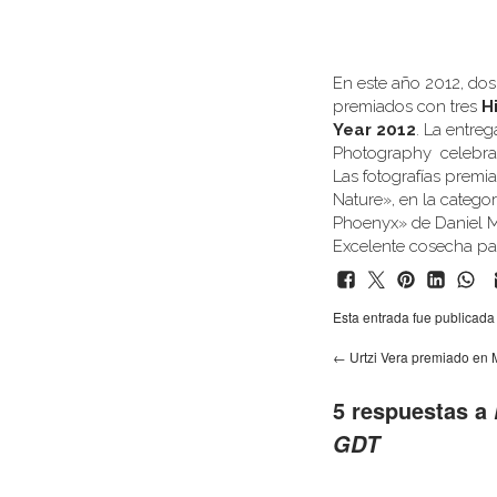
En este año 2012, dos
premiados con tres
H
Year 2012
. La entre
Photography celebra
Las fotografías prem
Nature», en la catego
Phoenyx» de Daniel Mo
Excelente cosecha par
Esta entrada fue publicad
←
Urtzi Vera premiado en 
5 respuestas a
GDT