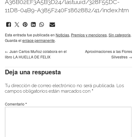
A36B02EF3A5B3D24/lastuuid/328F55DC-
11D8-04B9-A385F240F1862882/41/index.htm
Esta entrada fue publicada en
Noticias
,
Premios y menciones
,
Sin categoría
.
Guarda el
enlace permanente
.
←
Juan Carlos Muñoz colabora en el
Aproximaciones a las Flores
libro LA HUELLA DE FELIX
Silvestres
→
Deja una respuesta
Tu dirección de correo electrónico no será publicada.
Los
campos obligatorios están marcados con
*
Comentario
*