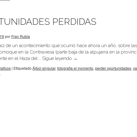
TUNIDADES PERDIDAS
019
por
Fran Rubia
raíz de un acontecimiento que ocurrió hace ahora un año, sobre la
cornoque en la Contraviesa (parte baja de la alpujarra en la provinc
nte en el Haza del …
Sigue leyendo
→
raficos
|
Etiquetado
Árbol singular
,
fotografía el momento
,
perder oportunidades
,
va
s