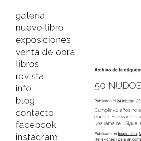
galería
nuevo libro
exposiciones
venta de obra
libros
Archivo de la etiquet
revista
50 NUDO
info
blog
Publicado el
24 febrero, 2
Cumplir 50 años no es
contacto
dureza. Es mirarlo de
facebook
una rama se …
Sigue 
Publicado en
Inspiración
,
M
instagram
Reflexiones
|
Deja un come