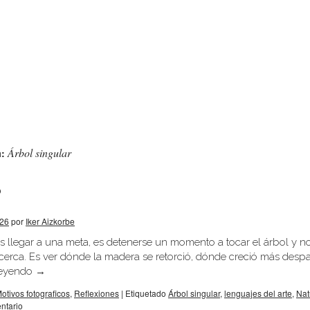
Árbol singular
a:
S
026
por
Iker Aizkorbe
 llegar a una meta, es detenerse un momento a tocar el árbol y no
 cerca. Es ver dónde la madera se retorció, dónde creció más desp
leyendo
→
otivos fotograficos
,
Reflexiones
|
Etiquetado
Árbol singular
,
lenguajes del arte
,
Nat
ntario