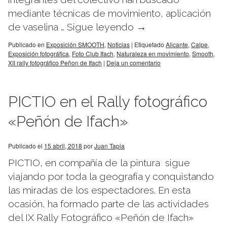
mediante técnicas de movimiento, aplicación
de vaselina …
Sigue leyendo
→
Publicado en
Exposición SMOOTH
,
Noticias
|
Etiquetado
Alicante
,
Calpe
,
Exposición fotográfica
,
Foto Club Ifach
,
Naturaleza en movimiento
,
Smooth
,
XII rally fotográfico Peñon de Ifach
|
Deja un comentario
PICTIO en el Rally fotográfico
«Peñón de Ifach»
Publicado el
15 abril, 2018
por
Juan Tapia
PICTIO, en compañía de la pintura sigue
viajando por toda la geografía y conquistando
las miradas de los espectadores. En esta
ocasión, ha formado parte de las actividades
del IX Rally Fotográfico «Peñón de Ifach»