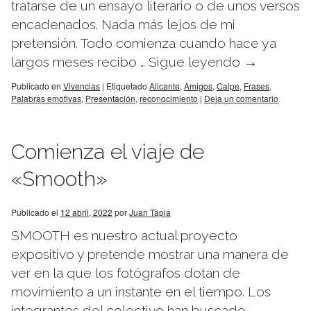
tratarse de un ensayo literario o de unos versos
encadenados. Nada más lejos de mi
pretensión. Todo comienza cuando hace ya
largos meses recibo …
Sigue leyendo
→
Publicado en
Vivencias
|
Etiquetado
Alicante
,
Amigos
,
Calpe
,
Frases
,
Palabras emotivas
,
Presentación
,
reconocimiento
|
Deja un comentario
Comienza el viaje de
«Smooth»
Publicado el
12 abril, 2022
por
Juan Tapia
SMOOTH es nuestro actual proyecto
expositivo y pretende mostrar una manera de
ver en la que los fotógrafos dotan de
movimiento a un instante en el tiempo. Los
integrantes del colectivo han buscado