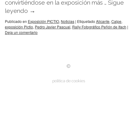
convirtiéndose en la exposición más …
Sigue
leyendo
→
Publicado en
Exposición PICTIO
,
Noticias
|
Etiquetado
Alicante
,
Calpe
,
exposición Pictio
,
Pedro Javier Pascual
,
Rally Fotográfico Peñón de Ifach
|
Deja un comentario
política de cookies