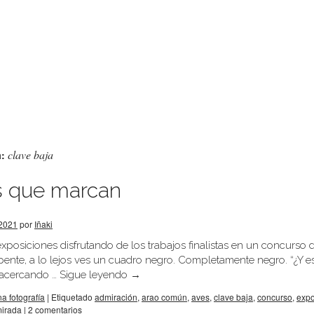
clave baja
a:
s que marcan
 2021
por
Iñaki
xposiciones disfrutando de los trabajos finalistas en un concurso d
epente, a lo lejos ves un cuadro negro. Completamente negro. “¿Y e
s acercando …
Sigue leyendo
→
na fotografía
|
Etiquetado
admiración
,
arao común
,
aves
,
clave baja
,
concurso
,
expo
irada
|
2 comentarios