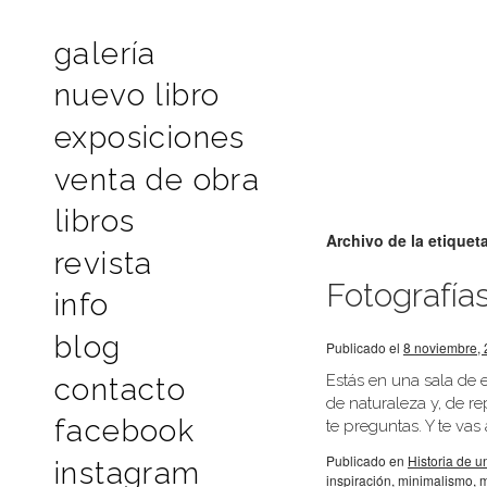
galería
nuevo libro
exposiciones
venta de obra
libros
Archivo de la etiquet
revista
Fotografía
info
blog
Publicado el
8 noviembre,
Estás en una sala de e
contacto
de naturaleza y, de r
facebook
te preguntas. Y te va
Publicado en
Historia de u
instagram
inspiración
,
minimalismo
,
m