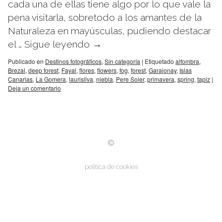
cada una de ellas tiene algo por lo que vale la
pena visitarla, sobretodo a los amantes de la
Naturaleza en mayúsculas, pudiendo destacar
el …
Sigue leyendo
→
Publicado en
Destinos fotográficos
,
Sin categoría
|
Etiquetado
alfombra
,
Brezal
,
deep forest
,
Fayal
,
flores
,
flowers
,
fog
,
forest
,
Garajonay
,
Islas
Canarias
,
La Gomera
,
laurisilva
,
niebla
,
Pere Soler
,
primavera
,
spring
,
tapiz
|
Deja un comentario
política de cookies