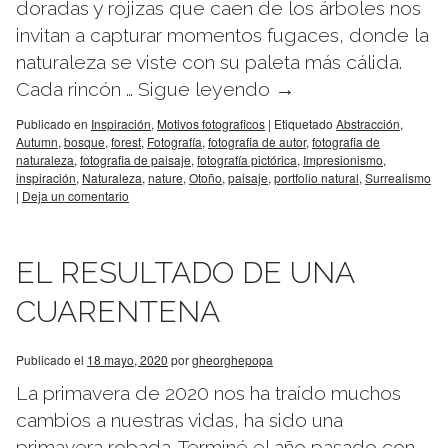
doradas y rojizas que caen de los árboles nos
invitan a capturar momentos fugaces, donde la
naturaleza se viste con su paleta más cálida.
Cada rincón …
Sigue leyendo
→
Publicado en
Inspiración
,
Motivos fotograficos
|
Etiquetado
Abstracción
,
Autumn
,
bosque
,
forest
,
Fotografía
,
fotografia de autor
,
fotografia de
naturaleza
,
fotografia de paisaje
,
fotografía pictórica
,
Impresionismo
,
inspiración
,
Naturaleza
,
nature
,
Otoño
,
paisaje
,
portfolio natural
,
Surrealismo
|
Deja un comentario
EL RESULTADO DE UNA
CUARENTENA
Publicado el
18 mayo, 2020
por
gheorghepopa
La primavera de 2020 nos ha traído muchos
cambios a nuestras vidas, ha sido una
primavera robada. Terminé el año pasado con