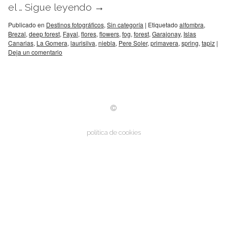
el …
Sigue leyendo
→
Publicado en
Destinos fotográficos
,
Sin categoría
|
Etiquetado
alfombra
,
Brezal
,
deep forest
,
Fayal
,
flores
,
flowers
,
fog
,
forest
,
Garajonay
,
Islas
Canarias
,
La Gomera
,
laurisilva
,
niebla
,
Pere Soler
,
primavera
,
spring
,
tapiz
|
Deja un comentario
política de cookies