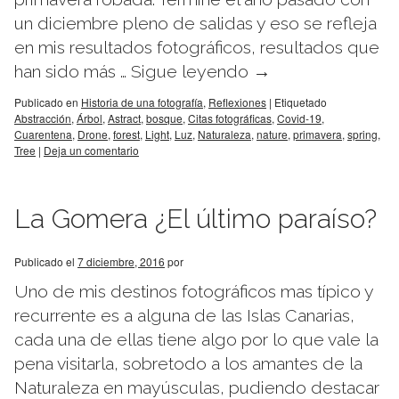
un diciembre pleno de salidas y eso se refleja
en mis resultados fotográficos, resultados que
han sido más …
Sigue leyendo
→
Publicado en
Historia de una fotografía
,
Reflexiones
|
Etiquetado
Abstracción
,
Árbol
,
Astract
,
bosque
,
Citas fotográficas
,
Covid-19
,
Cuarentena
,
Drone
,
forest
,
Light
,
Luz
,
Naturaleza
,
nature
,
primavera
,
spring
,
Tree
|
Deja un comentario
La Gomera ¿El último paraíso?
Publicado el
7 diciembre, 2016
por
Uno de mis destinos fotográficos mas típico y
recurrente es a alguna de las Islas Canarias,
cada una de ellas tiene algo por lo que vale la
pena visitarla, sobretodo a los amantes de la
Naturaleza en mayúsculas, pudiendo destacar