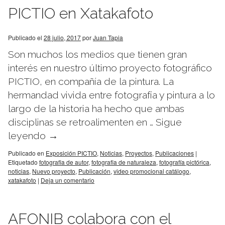
PICTIO en Xatakafoto
Publicado el
28 julio, 2017
por
Juan Tapia
Son muchos los medios que tienen gran
interés en nuestro último proyecto fotográfico
PICTIO, en compañía de la pintura. La
hermandad vivida entre fotografía y pintura a lo
largo de la historia ha hecho que ambas
disciplinas se retroalimenten en …
Sigue
leyendo
→
Publicado en
Exposición PICTIO
,
Noticias
,
Proyectos
,
Publicaciones
|
Etiquetado
fotografia de autor
,
fotografia de naturaleza
,
fotografía pictórica
,
noticias
,
Nuevo proyecto
,
Publicación
,
video promocional catálogo
,
xatakafoto
|
Deja un comentario
AFONIB colabora con el