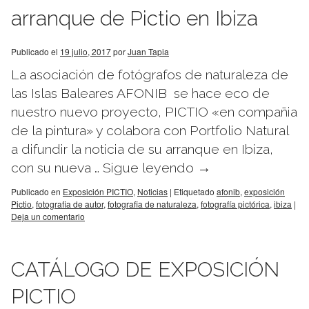
arranque de Pictio en Ibiza
Publicado el
19 julio, 2017
por
Juan Tapia
La asociación de fotógrafos de naturaleza de
las Islas Baleares AFONIB se hace eco de
nuestro nuevo proyecto, PICTIO «en compañia
de la pintura» y colabora con Portfolio Natural
a difundir la noticia de su arranque en Ibiza,
con su nueva …
Sigue leyendo
→
Publicado en
Exposición PICTIO
,
Noticias
|
Etiquetado
afonib
,
exposición
Pictio
,
fotografia de autor
,
fotografia de naturaleza
,
fotografía pictórica
,
ibiza
|
Deja un comentario
CATÁLOGO DE EXPOSICIÓN
PICTIO