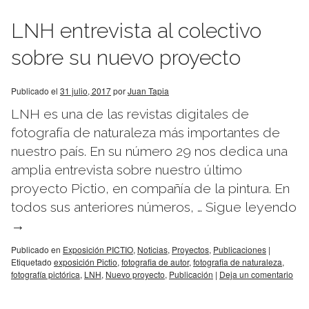
LNH entrevista al colectivo
sobre su nuevo proyecto
Publicado el
31 julio, 2017
por
Juan Tapia
LNH es una de las revistas digitales de
fotografía de naturaleza más importantes de
nuestro país. En su número 29 nos dedica una
amplia entrevista sobre nuestro último
proyecto Pictio, en compañía de la pintura. En
todos sus anteriores números, …
Sigue leyendo
→
Publicado en
Exposición PICTIO
,
Noticias
,
Proyectos
,
Publicaciones
|
Etiquetado
exposición Pictio
,
fotografia de autor
,
fotografia de naturaleza
,
fotografía pictórica
,
LNH
,
Nuevo proyecto
,
Publicación
|
Deja un comentario