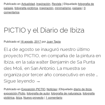
Publicado en
Actualidad
,
Inspiración
,
Revista
|
Etiquetado
fotografia de
paisaje
,
fotografía pictórica
,
inspiración
,
minimalismo
,
paisaje
|
3
comentarios
PICTIO y el Diario de Ibiza
Publicado el
16 agosto, 2017
por
Juan Tapia
El 4 de agosto se inauguró nuestro último
proyecto PICTIO, en compañia de la pintura en
Ibiza, en la sala walter Benjamín de Sa Punta
des Moli, en San Antonio. La muestra se
organiza por tercer año consecutivo en este …
Sigue leyendo
→
Publicado en
Exposición PICTIO
,
Noticias
|
Etiquetado
diario de ibiza
,
exposición Pictio
,
fotografia de autor
,
fotografia de naturaleza
,
fotografía
pictórica
,
ibiza
,
Nuevo proyecto
|
1 comentario