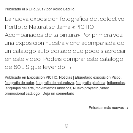
Publicado el
6 julio, 2017
por
Koldo Badillo
La nueva exposición fotográfica del colectivo
Portfolio Natural se llama «PICTIO
Acompañados de la pintura» Por primera vez
una exposición nuestra viene acompañada de
un catálogo auto editado que podéis apreciar
en este video: Podéis comprar este catálogo
de 80 …
Sigue leyendo
→
Publicado en
Exposición PICTIO
,
Noticias
|
Etiquetado
exposición Pictio
,
fotografia de autor
,
fotografia de naturaleza
,
fotografía pictórica
,
influencias
,
lenguajes del arte
,
movimientos artísticos
,
Nuevo proyecto
,
video
promocional catálogo
|
Deja un comentario
Entradas más nuevas
→