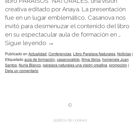
libro PARAISOS NATURALES, una visión
creativa editado por Anaya. La presentación
fue en un lugar emblemático, Casanova nos
invitó para desmenuzar el contenido del libro
en su espectacular aula de formación en …
Sigue leyendo
→
Publicado en
Actualidad
,
Conferencias
,
Libro Paraisos Naturales
,
Noticias
|
Etiquetado
aula de formación
,
casanovafoto
,
firma libros
,
homenaje Juan
Santos
,
Nuria Blanco
,
paraisos naturales una visión creativa
,
promoción
|
Deja un comentario
política de cookies