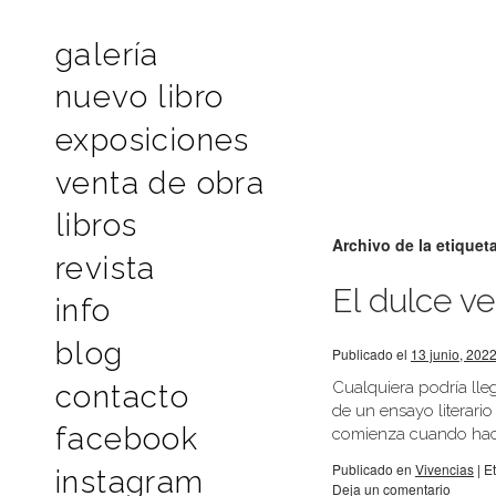
galería
nuevo libro
exposiciones
venta de obra
libros
Archivo de la etiquet
revista
El dulce v
info
blog
Publicado el
13 junio, 202
Cualquiera podría llega
contacto
de un ensayo literari
facebook
comienza cuando hac
Publicado en
Vivencias
|
E
instagram
Deja un comentario