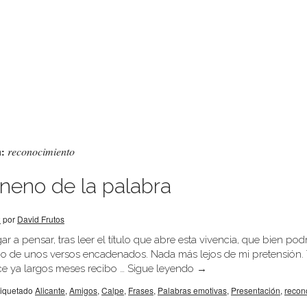
reconocimiento
a:
eneno de la palabra
2
por
David Frutos
r a pensar, tras leer el título que abre esta vivencia, que bien podr
o o de unos versos encadenados. Nada más lejos de mi pretensión.
e ya largos meses recibo …
Sigue leyendo
→
tiquetado
Alicante
,
Amigos
,
Calpe
,
Frases
,
Palabras emotivas
,
Presentación
,
recon