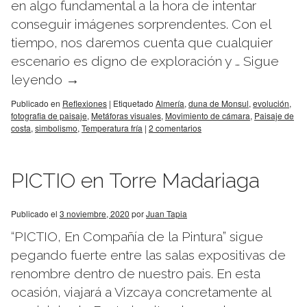
en algo fundamental a la hora de intentar
conseguir imágenes sorprendentes. Con el
tiempo, nos daremos cuenta que cualquier
escenario es digno de exploración y …
Sigue
leyendo
→
Publicado en
Reflexiones
|
Etiquetado
Almería
,
duna de Monsul
,
evolución
,
fotografia de paisaje
,
Metáforas visuales
,
Movimiento de cámara
,
Paisaje de
costa
,
simbolismo
,
Temperatura fría
|
2 comentarios
PICTIO en Torre Madariaga
Publicado el
3 noviembre, 2020
por
Juan Tapia
“PICTIO, En Compañía de la Pintura” sigue
pegando fuerte entre las salas expositivas de
renombre dentro de nuestro pais. En esta
ocasión, viajará a Vizcaya concretamente al