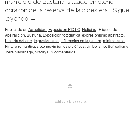
municipio de Busturia, situado en pleno
corazón de la reserva de la bioesfera …
Sigue
leyendo
→
Publicado en
Actualidad
,
Exposición PICTIO
,
Noticias
|
Etiquetado
Abstracción
,
Busturia
,
Exposición fotográfica
,
expresionismo abstracto
,
Historia del arte
,
Impresionismo
,
influencias en la pintura
,
minimalismo
,
Pintura romántica
,
siete movimientos pictóricos
,
simbolismo
,
Surrealismo
,
Torre Madariaga
,
Vizcaya
|
2 comentarios
política de cookies