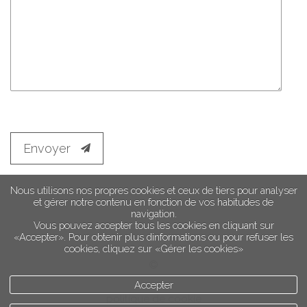
Envoyer
Nous utilisons nos propres cookies et ceux de tiers pour analyser
et gérer notre contenu en fonction de vos habitudes de
navigation.
Vous pouvez accepter tous les cookies en cliquant sur
«Accepter». Pour obtenir plus dinformations ou pour refuser les
cookies, cliquez sur «Gérer les cookies»
Accepter
politique de cookie