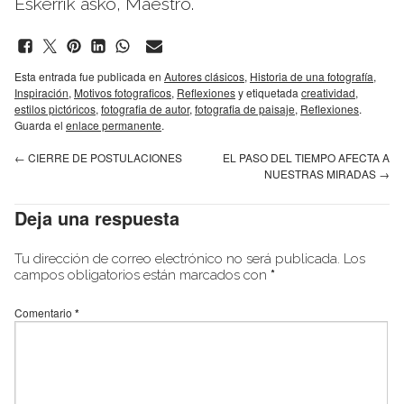
Eskerrik asko, Maestro.
Esta entrada fue publicada en
Autores clásicos
,
Historia de una fotografía
,
Inspiración
,
Motivos fotograficos
,
Reflexiones
y etiquetada
creatividad
,
estilos pictóricos
,
fotografia de autor
,
fotografia de paisaje
,
Reflexiones
.
Guarda el
enlace permanente
.
←
CIERRE DE POSTULACIONES
EL PASO DEL TIEMPO AFECTA A
NUESTRAS MIRADAS
→
Deja una respuesta
Tu dirección de correo electrónico no será publicada.
Los
campos obligatorios están marcados con
*
Comentario
*