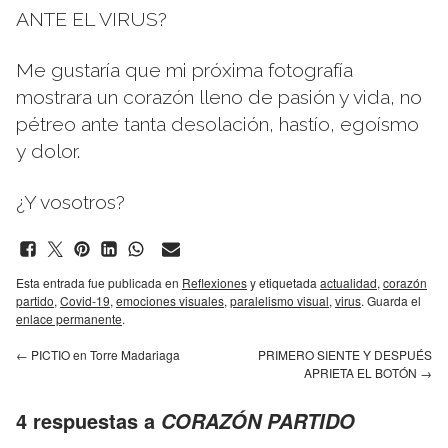
ANTE EL VIRUS?
Me gustaría que mi próxima fotografía
mostrara un corazón lleno de pasión y vida, no
pétreo ante tanta desolación, hastío, egoísmo
y dolor.
¿Y vosotros?
Esta entrada fue publicada en
Reflexiones
y etiquetada
actualidad
,
corazón
partido
,
Covid-19
,
emociones visuales
,
paralelismo visual
,
virus
. Guarda el
enlace permanente
.
←
PICTIO en Torre Madariaga
PRIMERO SIENTE Y DESPUÉS
APRIETA EL BOTÓN
→
4 respuestas a
CORAZÓN PARTIDO