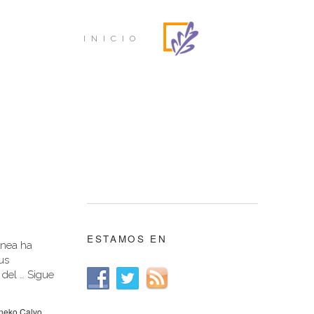
INICIO
ESTAMOS EN
Enea ha
us
 del …
Sigue
neko Calvo
,