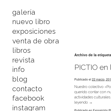
galería
nuevo libro
exposiciones
venta de obra
libros
Archivo de la etiquet
revista
PICTIO en 
info
blog
Publicado el
22 marzo, 20
Nuestro colectivo «Po
contacto
querido contar con nu
facebook
actividades culturale
leyendo
→
instagram
Publicado en
Exposición P