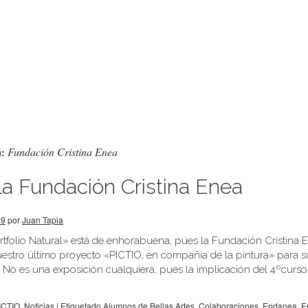
Fundación Cristina Enea
a:
la Fundación Cristina Enea
19
por
Juan Tapia
rtfolio Natural» está de enhorabuena, pues la Fundación Cristina 
estro último proyecto «PICTIO, en compañia de la pintura» para s
s. No es una exposición cualquiera, pues la implicación del 4ºcurso
ICTIO
,
Noticias
|
Etiquetado
Alumnos de Bellas Artes
,
Colaboraciones
,
Endanea
,
E