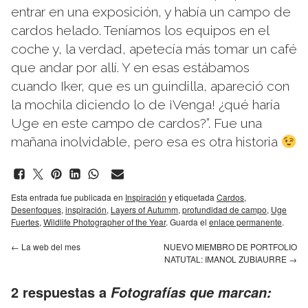
entrar en una exposición, y había un campo de
cardos helado. Teníamos los equipos en el
coche y, la verdad, apetecía más tomar un café
que andar por allí. Y en esas estábamos
cuando Iker, que es un guindilla, apareció con
la mochila diciendo lo de ¡Venga! ¿qué haría
Uge en este campo de cardos?”. Fue una
mañana inolvidable, pero esa es otra historia
Esta entrada fue publicada en
Inspiración
y etiquetada
Cardos
,
Desenfoques
,
inspiración
,
Layers of Autumm
,
profundidad de campo
,
Uge
Fuertes
,
Wildlife Photographer of the Year
. Guarda el
enlace permanente
.
←
La web del mes
NUEVO MIEMBRO DE PORTFOLIO
NATUTAL: IMANOL ZUBIAURRE
→
2 respuestas a
Fotografías que marcan: